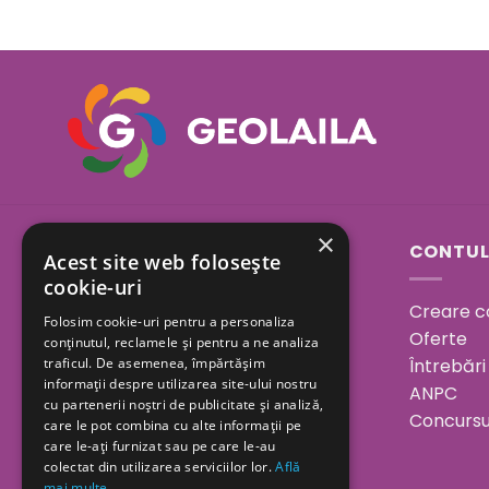
×
Sos. Bucuresti - Urziceni
CONTUL
Acest site web folosește
23A, Afumati, Ilfov
cookie-uri
Creare c
Folosim cookie-uri pentru a personaliza
Program:
Oferte
conținutul, reclamele și pentru a ne analiza
Luni - Vineri 08.00 - 18.00
Întrebări
traficul. De asemenea, împărtășim
informații despre utilizarea site-ului nostru
Sâmbătă 08.00 - 15.00
ANPC
cu partenerii noștri de publicitate și analiză,
Duminica închis
Concursu
care le pot combina cu alte informații pe
care le-ați furnizat sau pe care le-au
colectat din utilizarea serviciilor lor.
Află
0730 094 173
mai multe