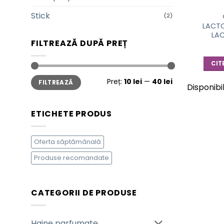
Stick
(2)
LACTO
LA
FILTREAZĂ DUPĂ PREȚ
CIT
Preț
Preț
Preț:
10 lei
—
40 lei
FILTREAZĂ
minim
maxim
Disponibi
ETICHETE PRODUS
Oferta săptămânală
Produse recomandate
CATEGORII DE PRODUSE
Haine parfumate