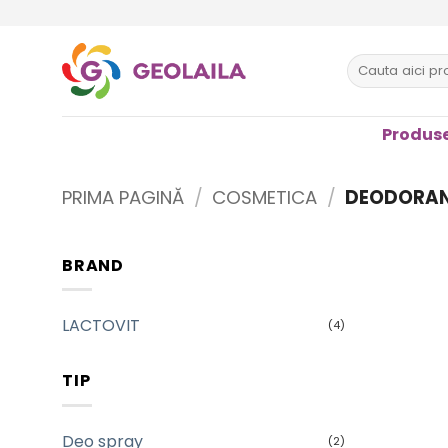
Sari
la
conținut
Caută
după:
Produse
PRIMA PAGINĂ
/
COSMETICA
/
DEODORANT
BRAND
LACTOVIT
(4)
TIP
Deo spray
(2)