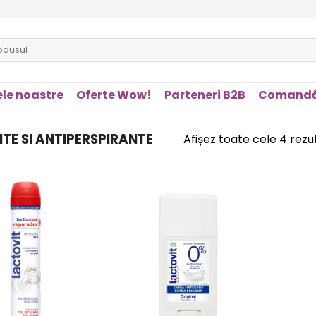
le noastre
Oferte Wow!
Parteneri B2B
Comandă
E SI ANTIPERSPIRANTE
Afișez toate cele 4 rezu