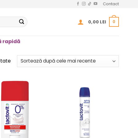
Contact
0,00
LEI
0
 rapidă
Sortat
ltate
după
cele
mai
recente