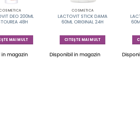
COSMETICA
COSMETICA
VIT DEO 200ML
LACTOVIT STICK DAMA
LAC
CTOUREA 48H
60ML ORIGINAL 24H
60M
EȘTE MAI MULT
CITEȘTE MAI MULT
C
l in magazin
Disponibil in magazin
Disponi