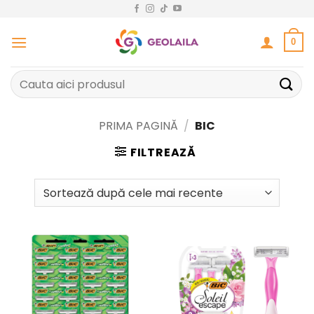
Sari
la
conținut
0
Caută
după:
PRIMA PAGINĂ
/
BIC
FILTREAZĂ