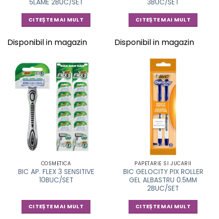
5LAME 2BUC/SET
3BUC/SET
CITEȘTE MAI MULT
CITEȘTE MAI MULT
Disponibil in magazin
Disponibil in magazin
COSMETICA
PAPETARIE SI JUCARII
BIC AP. FLEX 3 SENSITIVE
BIC GELOCITY PIX ROLLER
10BUC/SET
GEL ALBASTRU 0.5MM
2BUC/SET
CITEȘTE MAI MULT
CITEȘTE MAI MULT