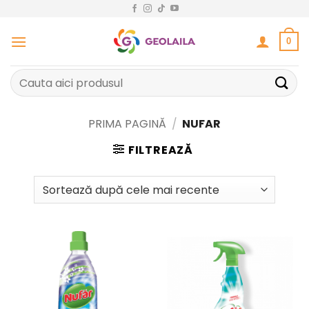
Sari
la
conținut
0
Caută
după:
PRIMA PAGINĂ
/
NUFAR
FILTREAZĂ