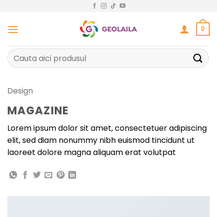
Sari
la
conținut
0
Caută
după:
Design
MAGAZINE
Lorem ipsum dolor sit amet, consectetuer adipiscing
elit, sed diam nonummy nibh euismod tincidunt ut
laoreet dolore magna aliquam erat volutpat