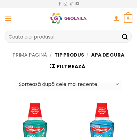
Sari
la
conținut
0
Caută
după:
PRIMA PAGINĂ
/
TIP PRODUS
/
APA DE GURA
FILTREAZĂ