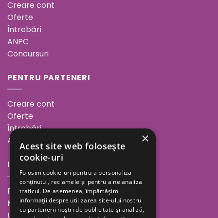
Creare cont
Oferte
Întrebări
ANPC
Concursuri
PENTRU PARTENERI
Creare cont
Oferte
Întrebări
×
ANPC
Acest site web folosește
cookie-uri
INFORMAȚII
Folosim cookie-uri pentru a personaliza
conținutul, reclamele și pentru a ne analiza
Povestea noastră
traficul. De asemenea, împărtășim
informații despre utilizarea site-ului nostru
Minutul de inspirație
cu partenerii noștri de publicitate și analiză,
Unde ne găsești