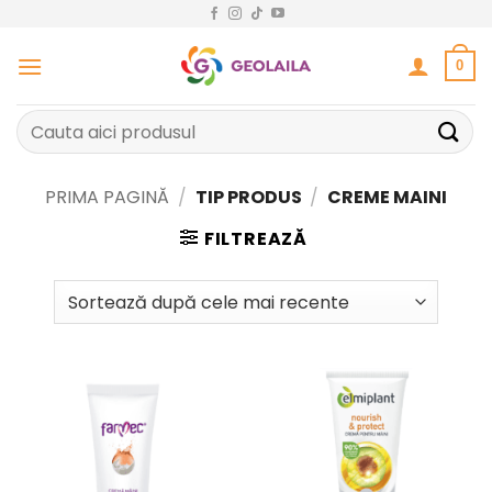
Sari
la
conținut
0
Caută
după:
PRIMA PAGINĂ
/
TIP PRODUS
/
CREME MAINI
FILTREAZĂ