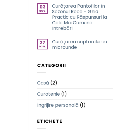
Rece
comentariu
Curățarea Pantofilor în
03
la
Maximizați
nov.
Sezonul Rece – Ghid
Hidratarea
Practic cu Răspunsuri la
Pielii
în
Cele Mai Comune
Sezonul
Întrebări
Rece:
Sfaturi
Niciun
și
comentariu
Tehnici
Curăţarea cuptorului cu
27
la
Esențiale
Curățarea
ian.
microunde
Pantofilor
în
Niciun
Sezonul
comentariu
Rece
la
CATEGORII
–
Curăţarea
Ghid
cuptorului
Practic
cu
cu
microunde
Răspunsuri
Casă
(2)
la
Cele
Mai
Curatenie
(1)
Comune
Întrebări
Îngrijire personală
(1)
ETICHETE