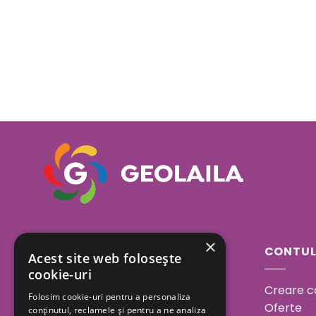
×
Sos. Bucuresti - Urziceni
CONTUL
Acest site web folosește
23A, Afumati, Ilfov
cookie-uri
Creare c
Folosim cookie-uri pentru a personaliza
Program:
Oferte
conținutul, reclamele și pentru a ne analiza