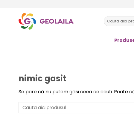
Sari
la
conținut
Caută
după:
Produse
nimic gasit
Se pare că nu putem găsi ceea ce cauți. Poate c