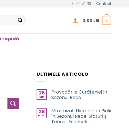
Contact
0,00
LEI
0
 rapidă
ULTIMELE ARTICOLO
Provocările Curățeniei în
26
ian.
Sezonul Rece
Niciun
comentariu
Maximizați Hidratarea Pielii
28
la
Provocările
nov.
în Sezonul Rece: Sfaturi și
Curățeniei
Tehnici Esențiale
în
Sezonul
Niciun