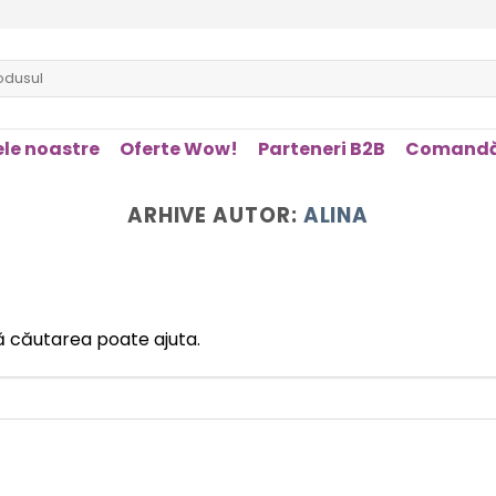
le noastre
Oferte Wow!
Parteneri B2B
Comandă
ARHIVE AUTOR:
ALINA
ă căutarea poate ajuta.