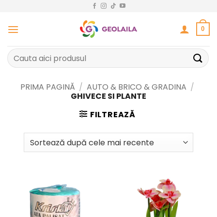
Sari
la
conținut
0
Caută
după:
PRIMA PAGINĂ
/
AUTO & BRICO & GRADINA
/
GHIVECE SI PLANTE
FILTREAZĂ