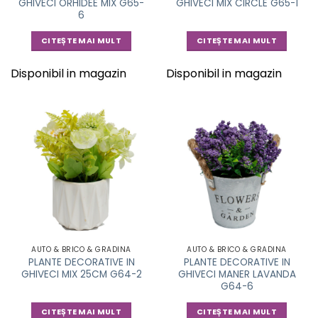
GHIVECI ORHIDEE MIX G65-
GHIVECI MIX CIRCLE G65-1
6
CITEȘTE MAI MULT
CITEȘTE MAI MULT
Disponibil in magazin
Disponibil in magazin
AUTO & BRICO & GRADINA
AUTO & BRICO & GRADINA
PLANTE DECORATIVE IN
PLANTE DECORATIVE IN
GHIVECI MIX 25CM G64-2
GHIVECI MANER LAVANDA
G64-6
CITEȘTE MAI MULT
CITEȘTE MAI MULT