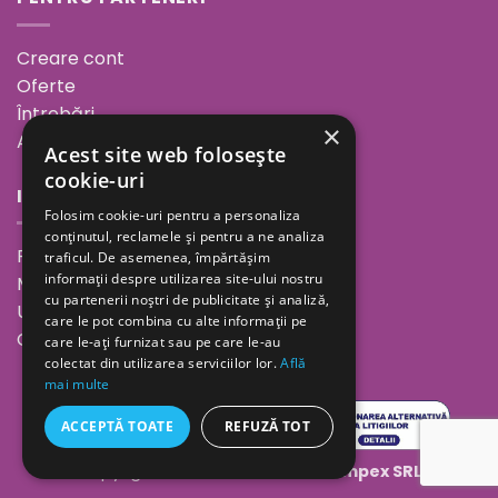
Creare cont
Oferte
Întrebări
×
ANPC
Acest site web folosește
cookie-uri
INFORMAȚII
Folosim cookie-uri pentru a personaliza
conținutul, reclamele și pentru a ne analiza
Povestea noastră
traficul. De asemenea, împărtășim
informații despre utilizarea site-ului nostru
Minutul de inspirație
cu partenerii noștri de publicitate și analiză,
Unde ne găsești
care le pot combina cu alte informații pe
Cariere
care le-ați furnizat sau pe care le-au
colectat din utilizarea serviciilor lor.
Află
mai multe
ACCEPTĂ TOATE
REFUZĂ TOT
Copyright 2026 ©
Geolaila Comimpex SRL