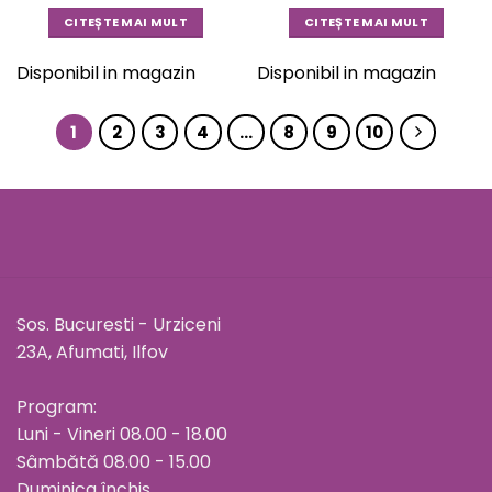
CITEȘTE MAI MULT
CITEȘTE MAI MULT
Disponibil in magazin
Disponibil in magazin
1
2
3
4
…
8
9
10
Sos. Bucuresti - Urziceni
23A, Afumati, Ilfov
Program:
Luni - Vineri 08.00 - 18.00
Sâmbătă 08.00 - 15.00
Duminica închis