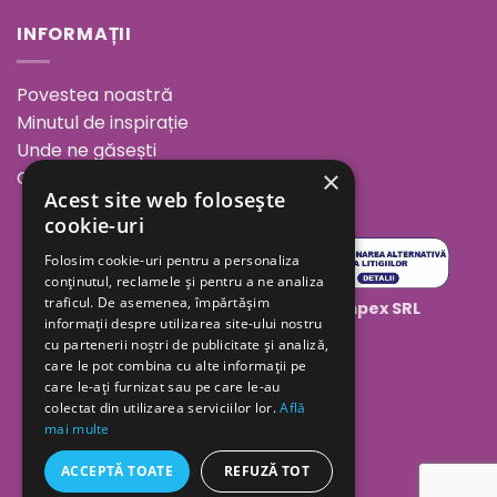
INFORMAȚII
Povestea noastră
Minutul de inspirație
Unde ne găsești
×
Cariere
Acest site web folosește
cookie-uri
Folosim cookie-uri pentru a personaliza
conținutul, reclamele și pentru a ne analiza
traficul. De asemenea, împărtășim
Copyright 2026 ©
Geolaila Comimpex SRL
informații despre utilizarea site-ului nostru
cu partenerii noștri de publicitate și analiză,
care le pot combina cu alte informații pe
care le-ați furnizat sau pe care le-au
colectat din utilizarea serviciilor lor.
Află
mai multe
ACCEPTĂ TOATE
REFUZĂ TOT