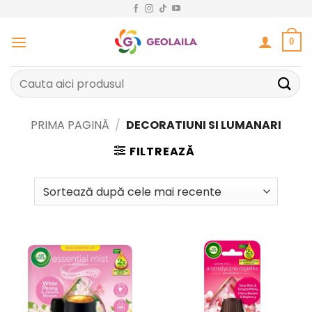
Sari
la
conținut
0
Caută
după:
PRIMA PAGINĂ
/
DECORATIUNI SI LUMANARI
FILTREAZĂ