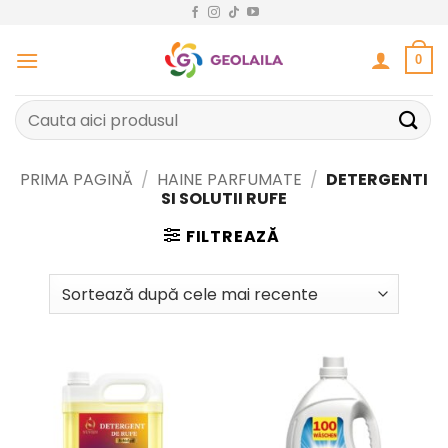
Sari
la
conținut
0
Caută
după:
PRIMA PAGINĂ
/
HAINE PARFUMATE
/
DETERGENTI
SI SOLUTII RUFE
FILTREAZĂ