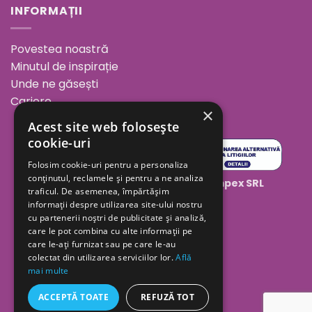
INFORMAȚII
Povestea noastră
Minutul de inspirație
Unde ne găsești
Cariere
×
Acest site web folosește
cookie-uri
Folosim cookie-uri pentru a personaliza
conținutul, reclamele și pentru a ne analiza
Copyright 2026 ©
Geolaila Comimpex SRL
traficul. De asemenea, împărtășim
informații despre utilizarea site-ului nostru
cu partenerii noștri de publicitate și analiză,
care le pot combina cu alte informații pe
care le-ați furnizat sau pe care le-au
colectat din utilizarea serviciilor lor.
Află
mai multe
ACCEPTĂ TOATE
REFUZĂ TOT