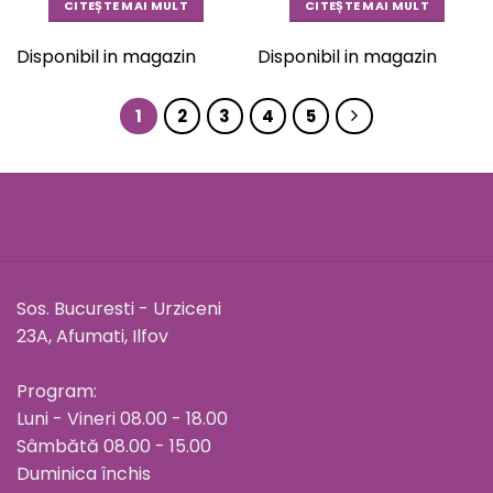
CITEȘTE MAI MULT
CITEȘTE MAI MULT
Disponibil in magazin
Disponibil in magazin
1
2
3
4
5
Sos. Bucuresti - Urziceni
23A, Afumati, Ilfov
Program:
Luni - Vineri 08.00 - 18.00
Sâmbătă 08.00 - 15.00
Duminica închis