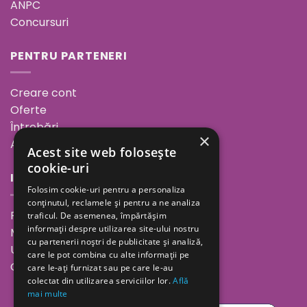
ANPC
Concursuri
PENTRU PARTENERI
Creare cont
Oferte
Întrebări
×
ANPC
Acest site web folosește
cookie-uri
INFORMAȚII
Folosim cookie-uri pentru a personaliza
conținutul, reclamele și pentru a ne analiza
Povestea noastră
traficul. De asemenea, împărtășim
informații despre utilizarea site-ului nostru
Minutul de inspirație
cu partenerii noștri de publicitate și analiză,
Unde ne găsești
care le pot combina cu alte informații pe
Cariere
care le-ați furnizat sau pe care le-au
colectat din utilizarea serviciilor lor.
Află
mai multe