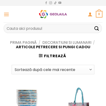
Sari
la
conținut
0
Caută
după:
PRIMA PAGINĂ
/
DECORATIUNI SI LUMANARI
/
ARTICOLE PETRECERE SI PUNGI CADOU
FILTREAZĂ