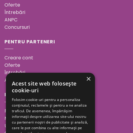
Oferte
Întrebări
ANPC
Concursuri
PENTRU PARTENERI
Creare cont
Oferte
Întrebări
×
ANPC
Acest site web folosește
cookie-uri
INFORMAȚII
Folosim cookie-uri pentru a personaliza
conținutul, reclamele și pentru a ne analiza
Povestea noastră
traficul. De asemenea, împărtășim
informații despre utilizarea site-ului nostru
Minutul de inspirație
cu partenerii noștri de publicitate și analiză,
Unde ne găsești
care le pot combina cu alte informații pe