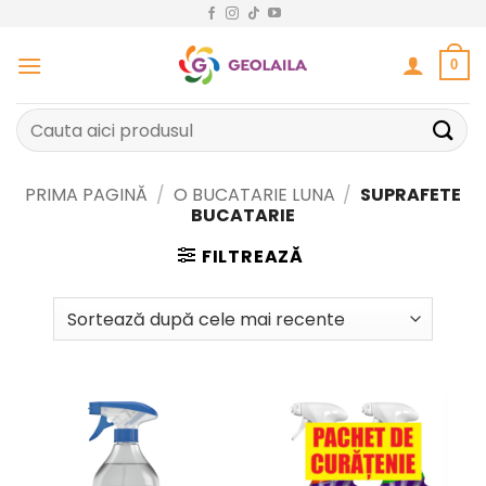
Sari
la
conținut
0
Caută
după:
PRIMA PAGINĂ
/
O BUCATARIE LUNA
/
SUPRAFETE
BUCATARIE
FILTREAZĂ