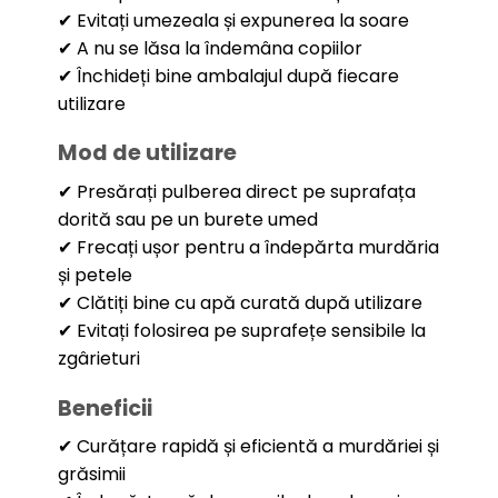
✔ Evitați umezeala și expunerea la soare
✔ A nu se lăsa la îndemâna copiilor
✔ Închideți bine ambalajul după fiecare
utilizare
Mod de utilizare
✔ Presărați pulberea direct pe suprafața
dorită sau pe un burete umed
✔ Frecați ușor pentru a îndepărta murdăria
și petele
✔ Clătiți bine cu apă curată după utilizare
✔ Evitați folosirea pe suprafețe sensibile la
zgârieturi
Beneficii
✔ Curățare rapidă și eficientă a murdăriei și
grăsimii