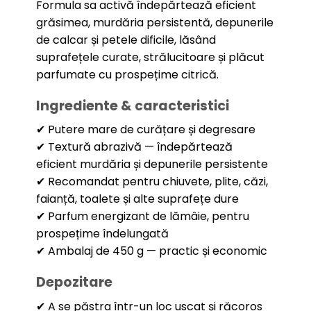
Formula sa activă îndepărtează eficient
grăsimea, murdăria persistentă, depunerile
de calcar și petele dificile, lăsând
suprafețele curate, strălucitoare și plăcut
parfumate cu prospețime citrică.
Ingrediente & caracteristici
✔ Putere mare de curățare și degresare
✔ Textură abrazivă — îndepărtează
eficient murdăria și depunerile persistente
✔ Recomandat pentru chiuvete, plite, căzi,
faianță, toalete și alte suprafețe dure
✔ Parfum energizant de lămâie, pentru
prospețime îndelungată
✔ Ambalaj de 450 g — practic și economic
Depozitare
✔ A se păstra într-un loc uscat și răcoros