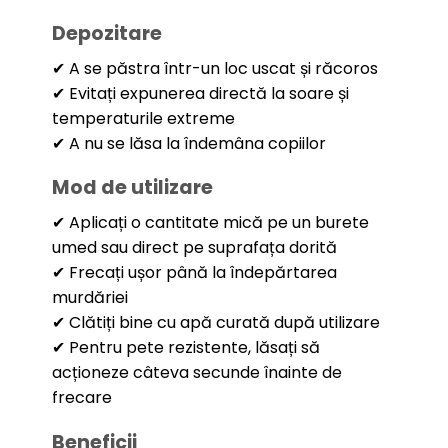
Depozitare
✔ A se păstra într-un loc uscat și răcoros
✔ Evitați expunerea directă la soare și
temperaturile extreme
✔ A nu se lăsa la îndemâna copiilor
Mod de utilizare
✔ Aplicați o cantitate mică pe un burete
umed sau direct pe suprafața dorită
✔ Frecați ușor până la îndepărtarea
murdăriei
✔ Clătiți bine cu apă curată după utilizare
✔ Pentru pete rezistente, lăsați să
acționeze câteva secunde înainte de
frecare
Beneficii