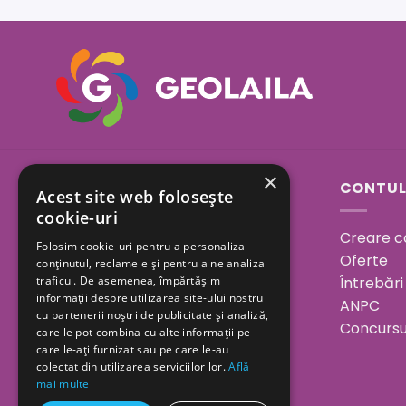
×
Sos. Bucuresti - Urziceni
CONTUL
Acest site web folosește
23A, Afumati, Ilfov
cookie-uri
Creare c
Folosim cookie-uri pentru a personaliza
Program:
Oferte
conținutul, reclamele și pentru a ne analiza
Luni - Vineri 08.00 - 18.00
Întrebări
traficul. De asemenea, împărtășim
informații despre utilizarea site-ului nostru
Sâmbătă 08.00 - 15.00
ANPC
cu partenerii noștri de publicitate și analiză,
Duminica închis
Concursu
care le pot combina cu alte informații pe
care le-ați furnizat sau pe care le-au
colectat din utilizarea serviciilor lor.
Află
0730 094 173
mai multe