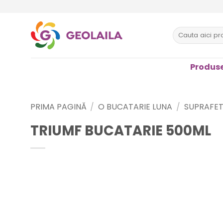
Sari
la
conținut
Caută
după:
Produse
PRIMA PAGINĂ
/
O BUCATARIE LUNA
/
SUPRAFET
TRIUMF BUCATARIE 500ML