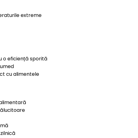
eraturile extreme
 o eficiență sporită
i umed
act cu alimentele
 alimentară
rălucitoare
ormă
zilnică