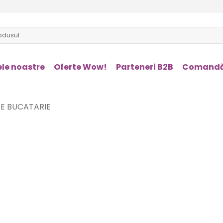
le noastre
Oferte Wow!
Parteneri B2B
Comandă
E BUCATARIE