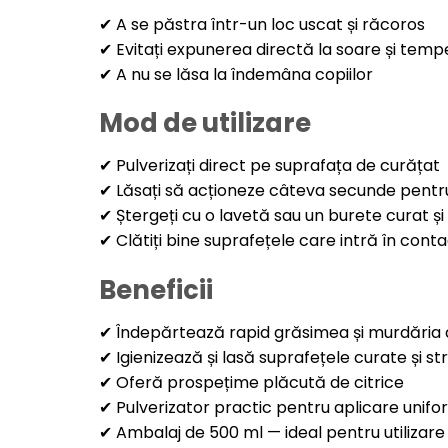
✔ A se păstra într-un loc uscat și răcoros
✔ Evitați expunerea directă la soare și temp
✔ A nu se lăsa la îndemâna copiilor
Mod de utilizare
✔ Pulverizați direct pe suprafața de curățat
✔ Lăsați să acționeze câteva secunde pentru
✔ Ștergeți cu o lavetă sau un burete curat ș
✔ Clătiți bine suprafețele care intră în cont
Beneficii
✔ Îndepărtează rapid grăsimea și murdăria
✔ Igienizează și lasă suprafețele curate și st
✔ Oferă prospețime plăcută de citrice
✔ Pulverizator practic pentru aplicare unif
✔ Ambalaj de 500 ml — ideal pentru utilizare 