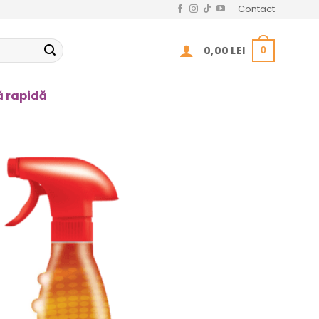
Contact
0,00
LEI
0
 rapidă