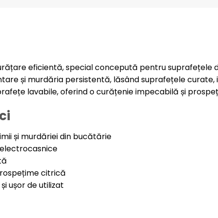
l
urățare eficientă, special concepută pentru suprafețele d
re și murdăria persistentă, lăsând suprafețele curate, ig
suprafețe lavabile, oferind o curățenie impecabilă și prosp
ci
ii și murdăriei din bucătărie
i electrocasnice
tă
rospețime citrică
i ușor de utilizat