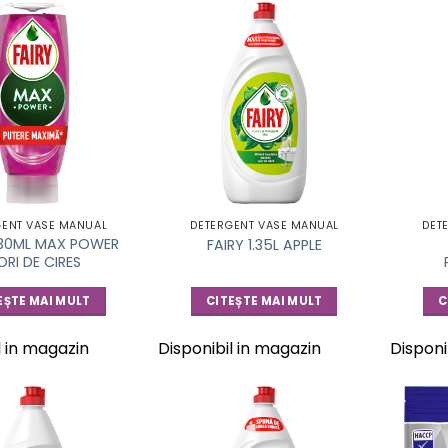
GENT VASE MANUAL
DETERGENT VASE MANUAL
DET
730ML MAX POWER
FAIRY 1.35L APPLE
ORI DE CIRES
EȘTE MAI MULT
CITEȘTE MAI MULT
C
l in magazin
Disponibil in magazin
Disponi