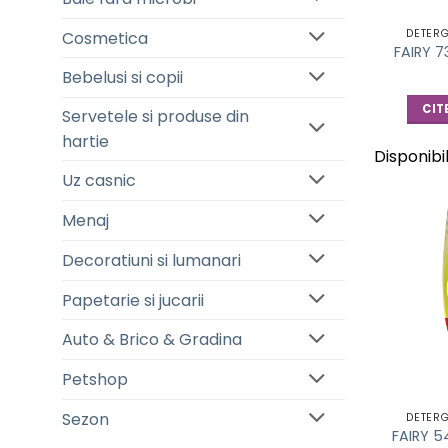
DETER
Cosmetica
FAIRY 
Bebelusi si copii
CIT
Servetele si produse din
hartie
Disponibi
Uz casnic
Menaj
Decoratiuni si lumanari
Papetarie si jucarii
Auto & Brico & Gradina
Petshop
Sezon
DETER
FAIRY 