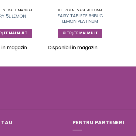
GENT VASE MANUAL
DETERGENT VASE AUTOMAT
FAIRY TABLETE 66BUC
IRY 5L LEMON
LEMON PLATINUM
EȘTE MAI MULT
CITEȘTE MAI MULT
l in magazin
Disponibil in magazin
 TAU
PENTRU PARTENERI