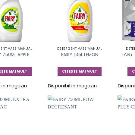
GENT VASE MANUAL
DETERGENT VASE MANUAL
DETE
FAIRY
Y 750ML APPLE
FAIRY 1.35L LEMON
EȘTE MAI MULT
CITEȘTE MAI MULT
C
l in magazin
Disponibil in magazin
Disponi