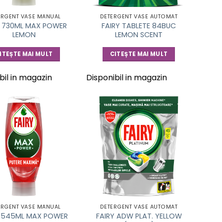
ERGENT VASE MANUAL
DETERGENT VASE AUTOMAT
Y 730ML MAX POWER
FAIRY TABLETE 84BUC
LEMON
LEMON SCENT
ITEȘTE MAI MULT
CITEȘTE MAI MULT
bil in magazin
Disponibil in magazin
ERGENT VASE MANUAL
DETERGENT VASE AUTOMAT
Y 545ML MAX POWER
FAIRY ADW PLAT. YELLOW