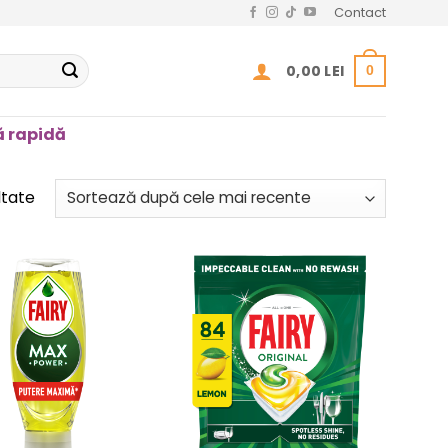
Contact
0,00
LEI
0
 rapidă
Sortat
ltate
după
cele
mai
recente