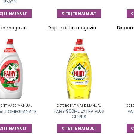
LEMON
EȘTE MAI MULT
CITEȘTE MAI MULT
C
l in magazin
Disponibil in magazin
Disponi
GENT VASE MANUAL
DETERGENT VASE MANUAL
DET
FAIRY 900ML EXTRA PLUS
.35L POMEGRANATE
FA
CITRUS
EȘTE MAI MULT
CITEȘTE MAI MULT
C