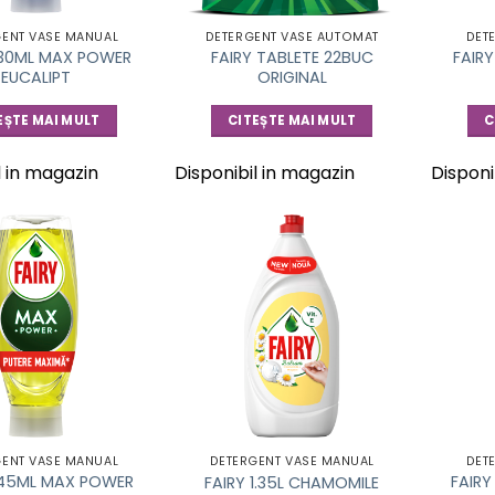
GENT VASE MANUAL
DETERGENT VASE AUTOMAT
DET
730ML MAX POWER
FAIRY TABLETE 22BUC
FAIR
EUCALIPT
ORIGINAL
EȘTE MAI MULT
CITEȘTE MAI MULT
C
l in magazin
Disponibil in magazin
Disponi
GENT VASE MANUAL
DETERGENT VASE MANUAL
DET
545ML MAX POWER
FAIR
FAIRY 1.35L CHAMOMILE