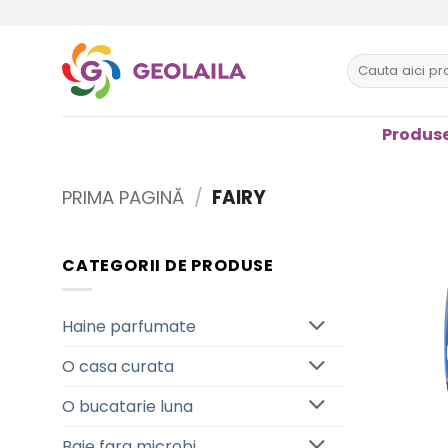
Sari
la
conținut
Caută
după:
Produse
PRIMA PAGINĂ
/
FAIRY
CATEGORII DE PRODUSE
Haine parfumate
O casa curata
O bucatarie luna
Baie fara microbi