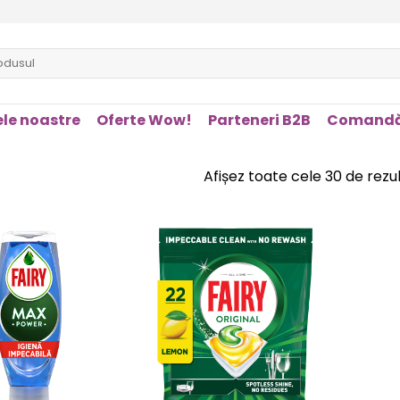
le noastre
Oferte Wow!
Parteneri B2B
Comandă
Afișez toate cele 30 de rezu