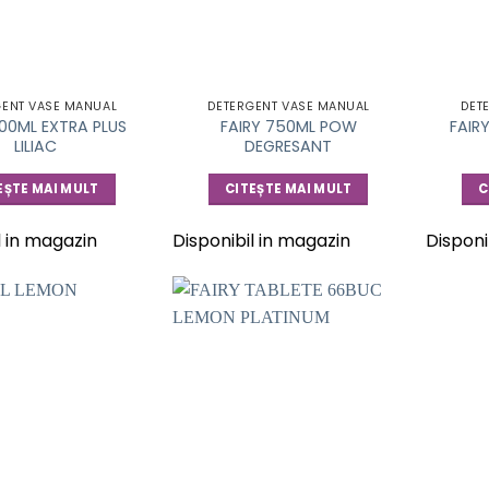
GENT VASE MANUAL
DETERGENT VASE MANUAL
DET
900ML EXTRA PLUS
FAIRY 750ML POW
FAIR
LILIAC
DEGRESANT
EȘTE MAI MULT
CITEȘTE MAI MULT
C
l in magazin
Disponibil in magazin
Disponi