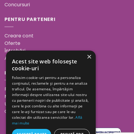
Concursuri
PENTRU PARTENERI
Creare cont
Oferte
Întrebări
×
ANPC
Acest site web folosește
cookie-uri
INFORMAȚII
Folosim cookie-uri pentru a personaliza
conținutul, reclamele și pentru a ne analiza
Povestea noastră
traficul. De asemenea, împărtășim
informații despre utilizarea site-ului nostru
Minutul de inspirație
cu partenerii noștri de publicitate și analiză,
Unde ne găsești
care le pot combina cu alte informații pe
Cariere
care le-ați furnizat sau pe care le-au
colectat din utilizarea serviciilor lor.
Află
mai multe