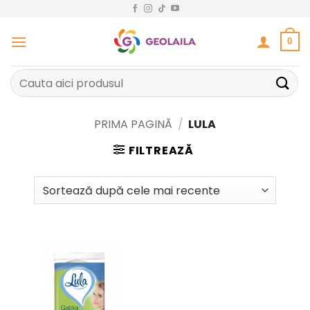
Sari
la
conținut
0
Caută
după:
PRIMA PAGINĂ
/
LULA
FILTREAZĂ