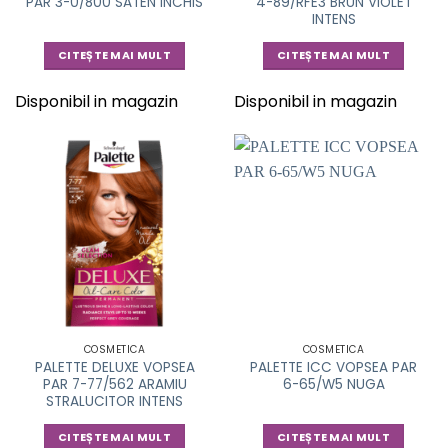
PAR 3-0/800 SATEN INCHIS
4-89/RFE3 BRUN VIOLET
INTENS
CITEȘTE MAI MULT
CITEȘTE MAI MULT
Disponibil in magazin
Disponibil in magazin
COSMETICA
COSMETICA
PALETTE DELUXE VOPSEA
PALETTE ICC VOPSEA PAR
PAR 7-77/562 ARAMIU
6-65/W5 NUGA
STRALUCITOR INTENS
CITEȘTE MAI MULT
CITEȘTE MAI MULT