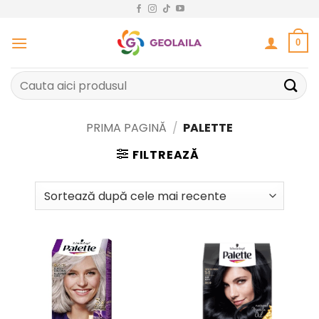
Sari
la
conținut
0
Caută
după:
PRIMA PAGINĂ
/
PALETTE
FILTREAZĂ