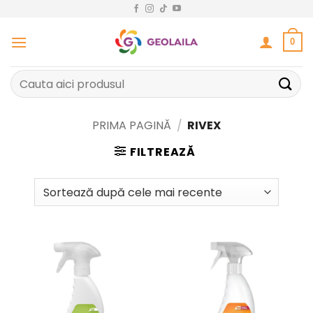
Sari
la
conținut
0
Caută
după:
PRIMA PAGINĂ
/
RIVEX
FILTREAZĂ