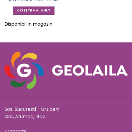
CITEȘTE MAI MULT
Disponibil in magazin
Sos. Bucuresti - Urziceni
23A, Afumati, Ilfov
Program: