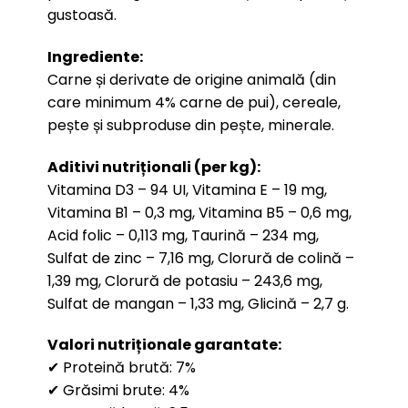
gustoasă.
Ingrediente:
Carne și derivate de origine animală (din
care minimum 4% carne de pui), cereale,
pește și subproduse din pește, minerale.
Aditivi nutriționali (per kg):
Vitamina D3 – 94 UI, Vitamina E – 19 mg,
Vitamina B1 – 0,3 mg, Vitamina B5 – 0,6 mg,
Acid folic – 0,113 mg, Taurină – 234 mg,
Sulfat de zinc – 7,16 mg, Clorură de colină –
1,39 mg, Clorură de potasiu – 243,6 mg,
Sulfat de mangan – 1,33 mg, Glicină – 2,7 g.
Valori nutriționale garantate:
✔ Proteină brută: 7%
✔ Grăsimi brute: 4%