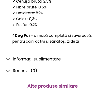
✔ Cenușă brută: 2,5%
✔ Fibre brute: 0,5%
✔ Umiditate: 82%
✔ Calciu: 0,3%
✔ Fosfor: 0,2%
4Dog Pui
– o masă completă și savuroasă,
pentru câini activi și sănătoși, zi de zi.
Informații suplimentare
Recenzii (0)
Alte produse similare