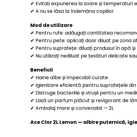
✔ Evitați expunerea la soare și temperaturi
✔ A nu se lăsa la îndemâna copiilor
Mod de utilizare
✔ Pentru rufe: adăugați cantitatea recomand
✔ Pentru pete: aplicați doar diluat pe zona af
✔ Pentru suprafețe: diluați produsul în apă și
✔ Nu utilizați nediluat pe țesături delicate s
Beneficii
✔ Haine albe și impecabil curate
✔ Igienizare eficientă pentru suprafețele di
✔ Distruge bacteriile și virușii pentru un medi
✔ Lasă un parfum plăcut și revigorant de lă
✔ Ambalaj mare și convenabil — 2L
Ace Clor 2L Lemon — albire puternică, igie