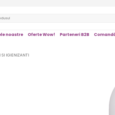
le noastre
Oferte Wow!
Parteneri B2B
Comandă
 SI IGIENIZANTI