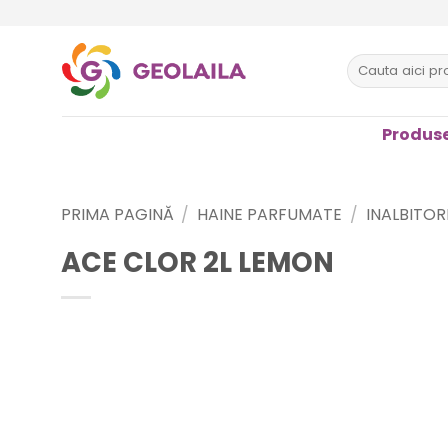
Sari
la
conținut
Caută
după:
Produse
PRIMA PAGINĂ
/
HAINE PARFUMATE
/
INALBITORI
ACE CLOR 2L LEMON