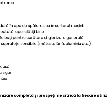
 extreme
ată în apa de spălare sau în sertarul mașinii
ectată, apoi clătiți bine
 folosiți pentru curățare și igienizare generală
au suprafețe sensibile (mătase, lână, aluminiu etc.)
n casă
u sigur
mâie
nizare completă și prospețime citrică la fiecare utiliz