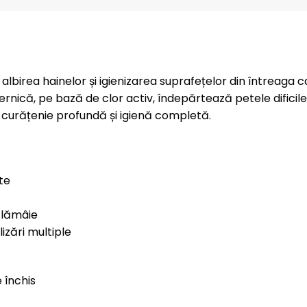
albirea hainelor și igienizarea suprafețelor din întreaga 
nică, pe bază de clor activ, îndepărtează petele dificile,
ind curățenie profundă și igienă completă.
te
 lămâie
izări multiple
 închis