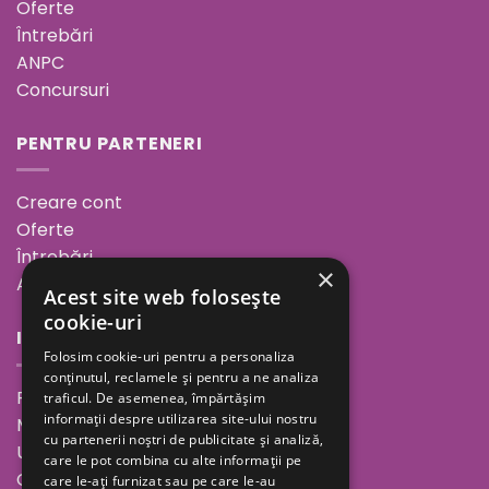
Oferte
Întrebări
ANPC
Concursuri
PENTRU PARTENERI
Creare cont
Oferte
Întrebări
×
ANPC
Acest site web folosește
cookie-uri
INFORMAȚII
Folosim cookie-uri pentru a personaliza
conținutul, reclamele și pentru a ne analiza
Povestea noastră
traficul. De asemenea, împărtășim
informații despre utilizarea site-ului nostru
Minutul de inspirație
cu partenerii noștri de publicitate și analiză,
Unde ne găsești
care le pot combina cu alte informații pe
Cariere
care le-ați furnizat sau pe care le-au