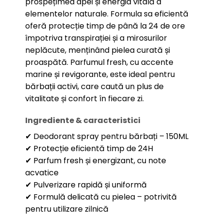
prospețimea apei și energia vitală a
elementelor naturale. Formula sa eficientă
oferă protecție timp de până la 24 de ore
împotriva transpirației și a mirosurilor
neplăcute, menținând pielea curată și
proaspătă. Parfumul fresh, cu accente
marine și revigorante, este ideal pentru
bărbații activi, care caută un plus de
vitalitate și confort în fiecare zi.
Ingrediente & caracteristici
✔ Deodorant spray pentru bărbați – 150ML
✔ Protecție eficientă timp de 24H
✔ Parfum fresh și energizant, cu note
acvatice
✔ Pulverizare rapidă și uniformă
✔ Formulă delicată cu pielea – potrivită
pentru utilizare zilnică