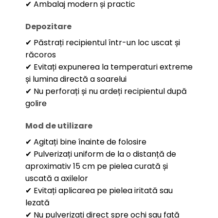
✔ Ambalaj modern și practic
Depozitare
✔ Păstrați recipientul într-un loc uscat și
răcoros
✔ Evitați expunerea la temperaturi extreme
și lumina directă a soarelui
✔ Nu perforați și nu ardeți recipientul după
golire
Mod de utilizare
✔ Agitați bine înainte de folosire
✔ Pulverizați uniform de la o distanță de
aproximativ 15 cm pe pielea curată și
uscată a axilelor
✔ Evitați aplicarea pe pielea iritată sau
lezată
✔ Nu pulverizați direct spre ochi sau față