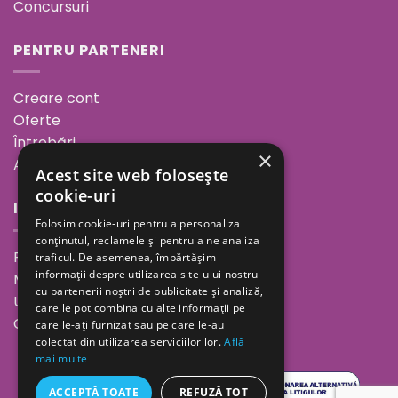
Concursuri
PENTRU PARTENERI
Creare cont
Oferte
Întrebări
×
ANPC
Acest site web folosește
cookie-uri
INFORMAȚII
Folosim cookie-uri pentru a personaliza
conținutul, reclamele și pentru a ne analiza
Povestea noastră
traficul. De asemenea, împărtășim
informații despre utilizarea site-ului nostru
Minutul de inspirație
cu partenerii noștri de publicitate și analiză,
Unde ne găsești
care le pot combina cu alte informații pe
Cariere
care le-ați furnizat sau pe care le-au
colectat din utilizarea serviciilor lor.
Află
mai multe
ACCEPTĂ TOATE
REFUZĂ TOT