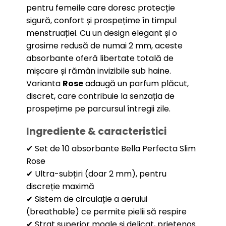
pentru femeile care doresc protecție
sigură, confort și prospețime în timpul
menstruației. Cu un design elegant și o
grosime redusă de numai 2 mm, aceste
absorbante oferă libertate totală de
mișcare și rămân invizibile sub haine.
Varianta
Rose
adaugă un parfum plăcut,
discret, care contribuie la senzația de
prospețime pe parcursul întregii zile.
Ingrediente & caracteristici
✔ Set de 10 absorbante Bella Perfecta Slim
Rose
✔ Ultra-subțiri (doar 2 mm), pentru
discreție maximă
✔ Sistem de circulație a aerului
(breathable) ce permite pielii să respire
✔ Strat superior moale și delicat, prietenos