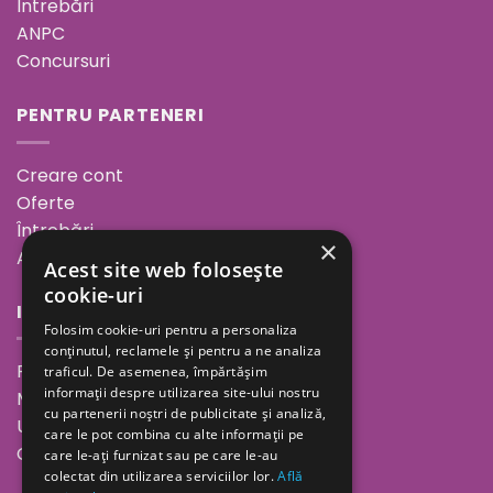
Întrebări
ANPC
Concursuri
PENTRU PARTENERI
Creare cont
Oferte
Întrebări
×
ANPC
Acest site web folosește
cookie-uri
INFORMAȚII
Folosim cookie-uri pentru a personaliza
conținutul, reclamele și pentru a ne analiza
Povestea noastră
traficul. De asemenea, împărtășim
informații despre utilizarea site-ului nostru
Minutul de inspirație
cu partenerii noștri de publicitate și analiză,
Unde ne găsești
care le pot combina cu alte informații pe
Cariere
care le-ați furnizat sau pe care le-au
colectat din utilizarea serviciilor lor.
Află