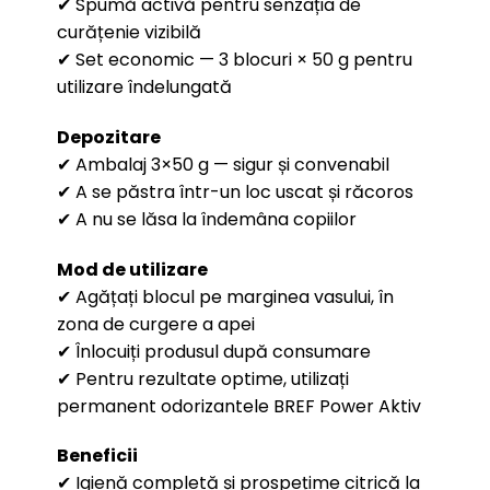
✔ Spumă activă pentru senzația de
curățenie vizibilă
✔ Set economic — 3 blocuri × 50 g pentru
utilizare îndelungată
Depozitare
✔ Ambalaj 3×50 g — sigur și convenabil
✔ A se păstra într-un loc uscat și răcoros
✔ A nu se lăsa la îndemâna copiilor
Mod de utilizare
✔ Agățați blocul pe marginea vasului, în
zona de curgere a apei
✔ Înlocuiți produsul după consumare
✔ Pentru rezultate optime, utilizați
permanent odorizantele BREF Power Aktiv
Beneficii
✔ Igienă completă și prospețime citrică la