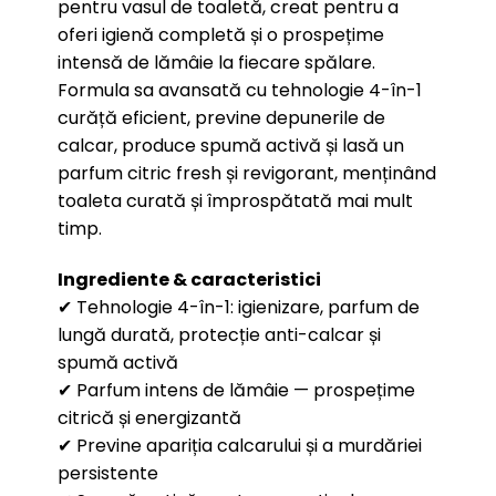
pentru vasul de toaletă, creat pentru a
oferi igienă completă și o prospețime
intensă de lămâie la fiecare spălare.
Formula sa avansată cu tehnologie 4-în-1
curăță eficient, previne depunerile de
calcar, produce spumă activă și lasă un
parfum citric fresh și revigorant, menținând
toaleta curată și împrospătată mai mult
timp.
Ingrediente & caracteristici
✔ Tehnologie 4-în-1: igienizare, parfum de
lungă durată, protecție anti-calcar și
spumă activă
✔ Parfum intens de lămâie — prospețime
citrică și energizantă
✔ Previne apariția calcarului și a murdăriei
persistente