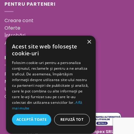
PENTRU PARTENERI
Creare cont
Oferte
Întrebări
×
ANPC
Acest site web folosește
cookie-uri
INFORMAȚII
Folosim cookie-uri pentru a personaliza
conținutul, reclamele și pentru a ne analiza
Povestea noastră
traficul. De asemenea, împărtășim
informații despre utilizarea site-ului nostru
Minutul de inspirație
cu partenerii noștri de publicitate și analiză,
Unde ne găsești
care le pot combina cu alte informații pe
Cariere
care le-ați furnizat sau pe care le-au
colectat din utilizarea serviciilor lor.
Află
mai multe
ACCEPTĂ TOATE
REFUZĂ TOT
Copyright 2026 ©
Geolaila Comimpex SRL