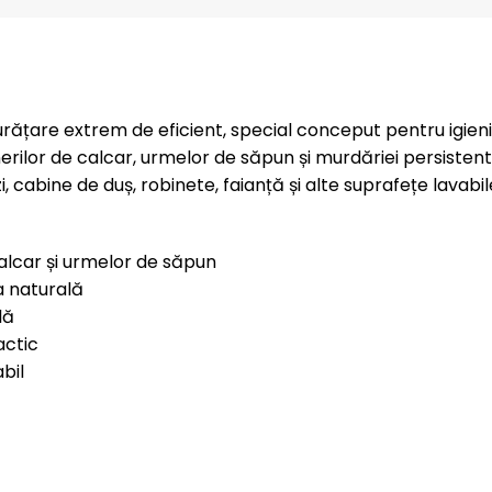
ățare extrem de eficient, special conceput pentru igieniz
ilor de calcar, urmelor de săpun și murdăriei persistent
, cabine de duș, robinete, faianță și alte suprafețe lavabil
alcar și urmelor de săpun
a naturală
lă
actic
bil