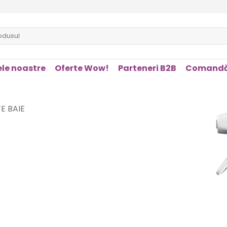
le noastre
Oferte Wow!
Parteneri B2B
Comandă
E BAIE