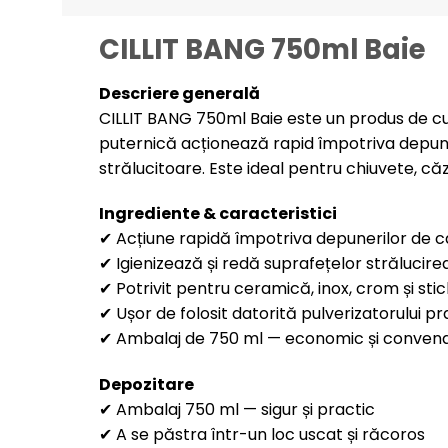
CILLIT BANG 750ml Baie
Descriere generală
CILLIT BANG 750ml Baie este un produs de cur
puternică acționează rapid împotriva depuner
strălucitoare. Este ideal pentru chiuvete, căzi
Ingrediente & caracteristici
✔ Acțiune rapidă împotriva depunerilor de c
✔ Igienizează și redă suprafețelor strălucire
✔ Potrivit pentru ceramică, inox, crom și stic
✔ Ușor de folosit datorită pulverizatorului pr
✔ Ambalaj de 750 ml — economic și convena
Depozitare
✔ Ambalaj 750 ml — sigur și practic
✔ A se păstra într-un loc uscat și răcoros