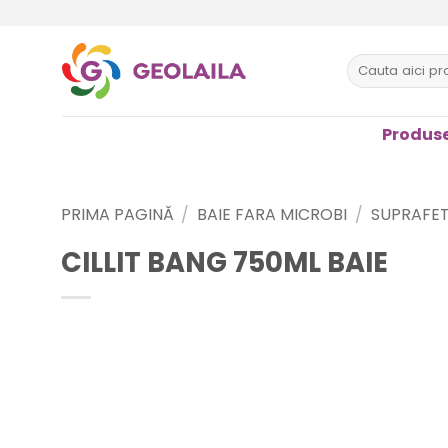
Sari
la
conținut
Caută
după:
Produse
PRIMA PAGINĂ
/
BAIE FARA MICROBI
/
SUPRAFET
CILLIT BANG 750ML BAIE