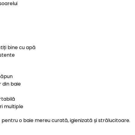
soarelui
tiți bine cu apă
istente
 săpun
r din baie
rtabilă
i multiple
pentru o baie mereu curată, igienizată și strălucitoare.