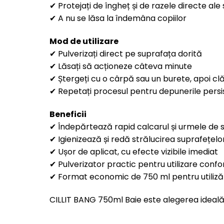
✔ Protejați de îngheț și de razele directe ale 
✔ A nu se lăsa la îndemâna copiilor
Mod de utilizare
✔ Pulverizați direct pe suprafața dorită
✔ Lăsați să acționeze câteva minute
✔ Ștergeți cu o cârpă sau un burete, apoi clă
✔ Repetați procesul pentru depunerile pers
Beneficii
✔ Îndepărtează rapid calcarul și urmele de
✔ Igienizează și redă strălucirea suprafețelo
✔ Ușor de aplicat, cu efecte vizibile imediat
✔ Pulverizator practic pentru utilizare confo
✔ Format economic de 750 ml pentru utilizăr
CILLIT BANG 750ml Baie este alegerea ideală 