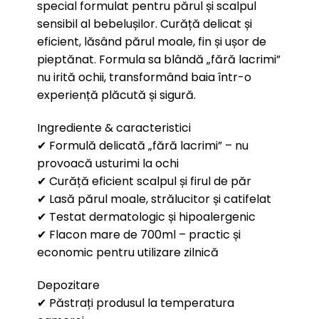
special formulat pentru părul și scalpul
sensibil al bebelușilor. Curăță delicat și
eficient, lăsând părul moale, fin și ușor de
pieptănat. Formula sa blândă „fără lacrimi”
nu irită ochii, transformând baia într-o
experiență plăcută și sigură.
Ingrediente & caracteristici
✔ Formulă delicată „fără lacrimi” – nu
provoacă usturimi la ochi
✔ Curăță eficient scalpul și firul de păr
✔ Lasă părul moale, strălucitor și catifelat
✔ Testat dermatologic și hipoalergenic
✔ Flacon mare de 700ml – practic și
economic pentru utilizare zilnică
Depozitare
✔ Păstrați produsul la temperatura