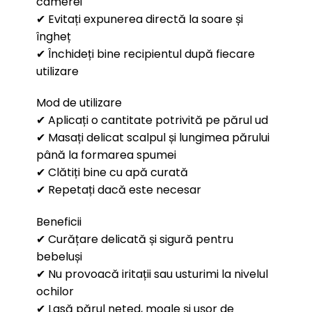
camerei
✔ Evitați expunerea directă la soare și
îngheț
✔ Închideți bine recipientul după fiecare
utilizare
Mod de utilizare
✔ Aplicați o cantitate potrivită pe părul ud
✔ Masați delicat scalpul și lungimea părului
până la formarea spumei
✔ Clătiți bine cu apă curată
✔ Repetați dacă este necesar
Beneficii
✔ Curățare delicată și sigură pentru
bebeluși
✔ Nu provoacă iritații sau usturimi la nivelul
ochilor
✔ Lasă părul neted, moale și ușor de