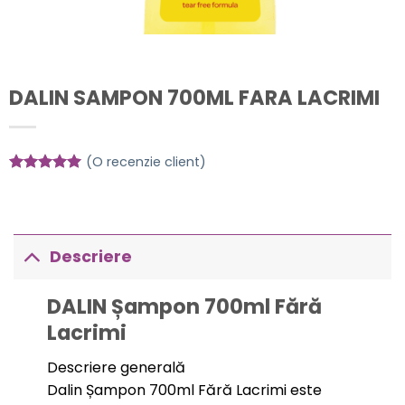
DALIN SAMPON 700ML FARA LACRIMI
(O recenzie client)
Evaluat la
5
din 5 pe
baza unei
singure
evaluări
Descriere
DALIN Șampon 700ml Fără
Lacrimi
Descriere generală
Dalin Șampon 700ml Fără Lacrimi este