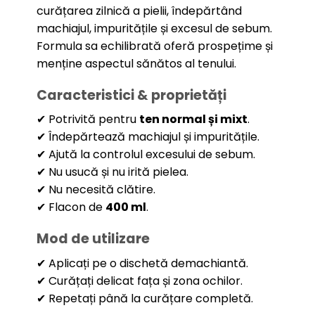
curățarea zilnică a pielii, îndepărtând
machiajul, impuritățile și excesul de sebum.
Formula sa echilibrată oferă prospețime și
menține aspectul sănătos al tenului.
Caracteristici & proprietăți
✔ Potrivită pentru
ten normal și mixt
.
✔ Îndepărtează machiajul și impuritățile.
✔ Ajută la controlul excesului de sebum.
✔ Nu usucă și nu irită pielea.
✔ Nu necesită clătire.
✔ Flacon de
400 ml
.
Mod de utilizare
✔ Aplicați pe o dischetă demachiantă.
✔ Curățați delicat fața și zona ochilor.
✔ Repetați până la curățare completă.