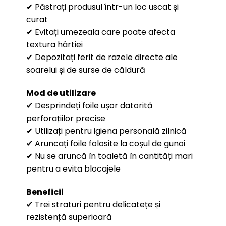
✔ Păstrați produsul într-un loc uscat și
curat
✔ Evitați umezeala care poate afecta
textura hârtiei
✔ Depozitați ferit de razele directe ale
soarelui și de surse de căldură
Mod de utilizare
✔ Desprindeți foile ușor datorită
perforațiilor precise
✔ Utilizați pentru igiena personală zilnică
✔ Aruncați foile folosite la coșul de gunoi
✔ Nu se aruncă în toaletă în cantități mari
pentru a evita blocajele
Beneficii
✔ Trei straturi pentru delicatețe și
rezistență superioară