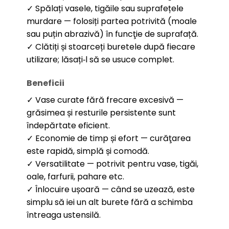
✓ Spălați vasele, tigăile sau suprafețele
murdare — folosiți partea potrivită (moale
sau puțin abrazivă) în funcţie de suprafață.
✓ Clătiți și stoarceți buretele după fiecare
utilizare; lăsați‑l să se usuce complet.
Beneficii
✓ Vase curate fără frecare excesivă —
grăsimea și resturile persistente sunt
îndepărtate eficient.
✓ Economie de timp și efort — curăţarea
este rapidă, simplă și comodă.
✓ Versatilitate — potrivit pentru vase, tigăi,
oale, farfurii, pahare etc.
✓ Înlocuire ușoară — când se uzează, este
simplu să iei un alt burete fără a schimba
întreaga ustensilă.