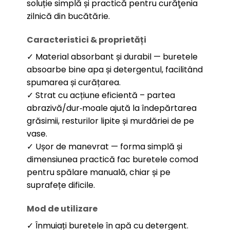
soluție simplă și practică pentru curăţenia
zilnică din bucătărie.
Caracteristici & proprietăți
✓ Material absorbant și durabil — buretele
absoarbe bine apa și detergentul, facilitând
spumarea și curățarea.
✓ Strat cu acțiune eficientă – partea
abrazivă/dur‑moale ajută la îndepărtarea
grăsimii, resturilor lipite și murdăriei de pe
vase.
✓ Ușor de manevrat — forma simplă și
dimensiunea practică fac buretele comod
pentru spălare manuală, chiar și pe
suprafețe dificile.
Mod de utilizare
✓ Înmuiați buretele în apă cu detergent.