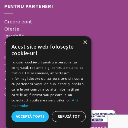
PENTRU PARTENERI
Creare cont
Oferte
Întrebări
×
ANPC
Acest site web folosește
cookie-uri
INFORMAȚII
Folosim cookie-uri pentru a personaliza
conținutul, reclamele și pentru a ne analiza
Povestea noastră
traficul. De asemenea, împărtășim
informații despre utilizarea site-ului nostru
Minutul de inspirație
cu partenerii noștri de publicitate și analiză,
Unde ne găsești
care le pot combina cu alte informații pe
Cariere
care le-ați furnizat sau pe care le-au
colectat din utilizarea serviciilor lor.
Află
mai multe
ACCEPTĂ TOATE
REFUZĂ TOT
Copyright 2026 ©
Geolaila Comimpex SRL