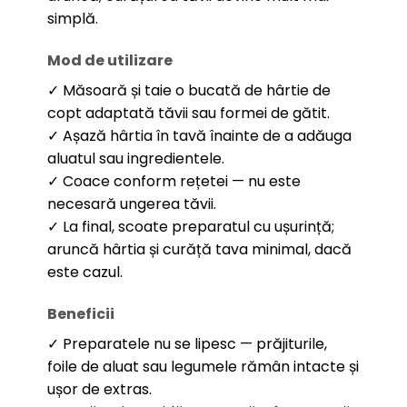
simplă.
Mod de utilizare
✓ Măsoară și taie o bucată de hârtie de
copt adaptată tăvii sau formei de gătit.
✓ Așază hârtia în tavă înainte de a adăuga
aluatul sau ingredientele.
✓ Coace conform rețetei — nu este
necesară ungerea tăvii.
✓ La final, scoate preparatul cu ușurință;
aruncă hârtia și curăță tava minimal, dacă
este cazul.
Beneficii
✓ Preparatele nu se lipesc — prăjiturile,
foile de aluat sau legumele rămân intacte și
ușor de extras.