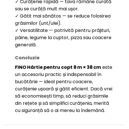
✓ Curățenie rapidă — tava rămâne curată
sau se curăță mult mai ușor.
✓ Gătit mai sănătos — se reduce folosirea
grăsimilor (unt/ulei).
✓ Versatilitate — potrivită pentru prăjituri,
pâine, legume la cuptor, pizza sau coacere
generală.
Concluzie
FINO Hârtie pentru copt 8 m × 38 cm
este
un accesoriu practic și indispensabil în
bucătărie — ideal pentru coacere,
curățenie ușoară și gătit eficient. Dacă vrei
să economisești timp, să reduci grăsimile
din rețete și să simplifici curățenia, merită
cu siguranță să o ai mereu la îndemână.