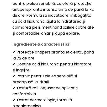
pentru pielea sensibilă, ce oferă protecție
antiperspirantă intensă timp de până la 72
de ore. Formula sa inovatoare, îmbogățită
cu acid hialuronic, ajută la hidratarea și
calmarea pielii, menținând axilele catifelate
și confortabile, chiar și după epilare.
Ingrediente & caracteristici
✔ Protecție antiperspirantă eficientă, până
la 72 de ore
✔ Conține acid hialuronic pentru hidratare
și îngrijire
✔ Potrivit pentru pielea sensibilă și
predispusă la iritații
✔ Textură roll-on, ușor de aplicat și
confortabilă
✔ Testat dermatologic, formulă
hipoalergenică