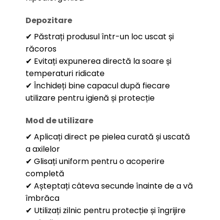
Depozitare
✔ Păstrați produsul într-un loc uscat și
răcoros
✔ Evitați expunerea directă la soare și
temperaturi ridicate
✔ Închideți bine capacul după fiecare
utilizare pentru igienă și protecție
Mod de utilizare
✔ Aplicați direct pe pielea curată și uscată
a axilelor
✔ Glisați uniform pentru o acoperire
completă
✔ Așteptați câteva secunde înainte de a vă
îmbrăca
✔ Utilizați zilnic pentru protecție și îngrijire