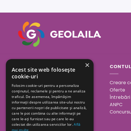
×
Sos. Bucuresti - Urziceni
CONTUL
Acest site web folosește
23A, Afumati, Ilfov
cookie-uri
Creare c
Folosim cookie-uri pentru a personaliza
Program:
Oferte
conținutul, reclamele și pentru a ne analiza
Luni - Vineri 08.00 - 18.00
Întrebări
traficul. De asemenea, împărtășim
informații despre utilizarea site-ului nostru
Sâmbătă 08.00 - 15.00
ANPC
cu partenerii noștri de publicitate și analiză,
Duminica închis
Concursu
care le pot combina cu alte informații pe
care le-ați furnizat sau pe care le-au
0730 094 173
colectat din utilizarea serviciilor lor.
Află
mai multe