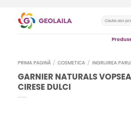
Sari
la
conținut
Caută
după:
Produse
PRIMA PAGINĂ
/
COSMETICA
/
INGRIJIREA PARU
GARNIER NATURALS VOPSEA 
CIRESE DULCI