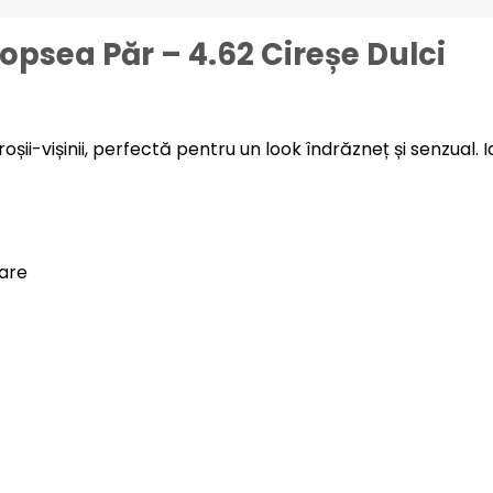
opsea Păr – 4.62 Cireșe Dulci
ii-vișinii, perfectă pentru un look îndrăzneț și senzual. Id
tare