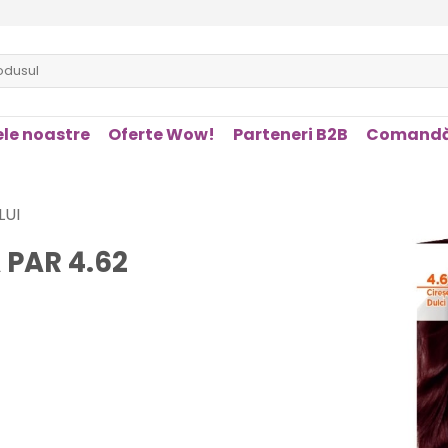
le noastre
Oferte Wow!
Parteneri B2B
Comandă
LUI
PAR 4.62