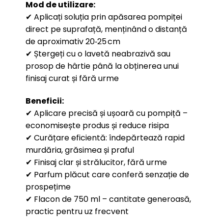
Mod de utilizare:
✔ Aplicați soluția prin apăsarea pompiței
direct pe suprafață, menținând o distanță
de aproximativ 20‑25 cm
✔ Ștergeți cu o lavetă neabrazivă sau
prosop de hârtie până la obținerea unui
finisaj curat și fără urme
Beneficii:
✔ Aplicare precisă și ușoară cu pompiță –
economisește produs și reduce risipa
✔ Curățare eficientă: îndepărtează rapid
murdăria, grăsimea și praful
✔ Finisaj clar și strălucitor, fără urme
✔ Parfum plăcut care conferă senzație de
prospețime
✔ Flacon de 750 ml – cantitate generoasă,
practic pentru uz frecvent