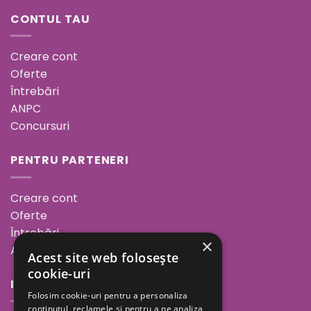
CONTUL TAU
Creare cont
Oferte
Întrebări
ANPC
Concursuri
PENTRU PARTENERI
Creare cont
Oferte
Întrebări
×
ANPC
Acest site web folosește
cookie-uri
INFORMAȚII
Folosim cookie-uri pentru a personaliza
conținutul, reclamele și pentru a ne analiza