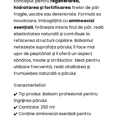
conceput pentru
regenerarea,
hidratarea și fortificarea
firelor de păr
fragile, uscate sau deteriorate. Formula sa
inovatoare, îmbogățită cu
aminoacizi
esențiali
, hrănește intens firul de păr, redă
elasticitatea naturală și contribuie la
refacerea structurii capilare. Balsamul
netezește suprafața părului, îl face mai
ușor de pieptănat și îi oferă un aspect
sănătos, moale și strălucitor. Ideal pentru
utilizare frecventă, redă vitalitatea și
frumusețea naturală a părului.
Caracteristici
✔️ Tip produs: Balsam profesional pentru
îngrijirea părului
✔️ Cantitate: 250 ml
✔️ Conține aminoacizi esențiali pentru