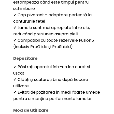
estompează când este timpul pentru
schimbare
✔ Cap pivotant – adaptare perfectă la
contururile feței
✔ Lamele sunt mai apropiate între ele,
reducând presiunea asupra pielii
✔ Compatibil cu toate rezervele Fusion5
(inclusiv ProGlide și ProShield)
Depozitare
✔ Păstrați aparatul într-un loc curat și
uscat
✔ Clătiți și scuturați bine după fiecare
utilizare
✔ Evitați depozitarea în medii foarte umede
pentru a menține performanța lamelor
Mod de utilizare