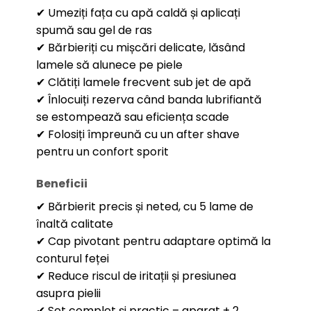
✔ Umeziți fața cu apă caldă și aplicați
spumă sau gel de ras
✔ Bărbieriți cu mișcări delicate, lăsând
lamele să alunece pe piele
✔ Clătiți lamele frecvent sub jet de apă
✔ Înlocuiți rezerva când banda lubrifiantă
se estompează sau eficiența scade
✔ Folosiți împreună cu un after shave
pentru un confort sporit
Beneficii
✔ Bărbierit precis și neted, cu 5 lame de
înaltă calitate
✔ Cap pivotant pentru adaptare optimă la
conturul feței
✔ Reduce riscul de iritații și presiunea
asupra pielii
✔ Set complet și practic – aparat + 2