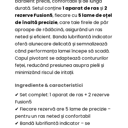
bărbierit precis, confortabil și de lungă
durată. Setul conține
1 aparat de ras
și
2
rezerve Fusion5
, fiecare cu
5 lame de oțel
de înaltă precizie
, care taie firele de păr
aproape de rădăcină, asigurând un ras
neted și eficient. Banda lubrifiantă indicator
oferă alunecare delicată și semnalizează
când performanța lamei începe să scadă.
Capul pivotant se adaptează contururilor
feței, reducând presiunea asupra pielii și
minimizând riscul de iritații.
Ingrediente & caracteristici
✔ Set complet: 1 aparat de ras + 2 rezerve
Fusion5
✔ Fiecare rezervă are 5 lame de precizie –
pentru un ras neted și confortabil
✔ Bandă lubrifiantă indicator – se