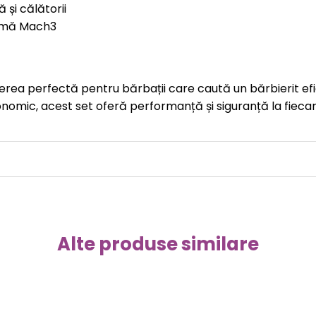
 și călătorii
gamă Mach3
rea perfectă pentru bărbații care caută un bărbierit efici
omic, acest set oferă performanță și siguranță la fiecare
Alte produse similare