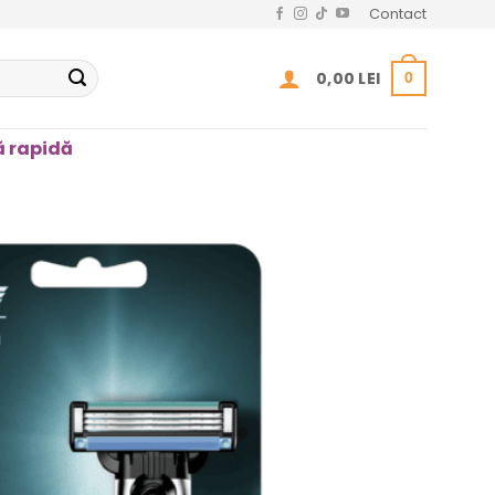
Contact
0,00
LEI
0
 rapidă