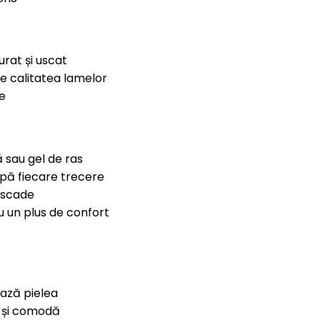
urat și uscat
e calitatea lamelor
re
 sau gel de ras
upă fiecare trecere
 scade
u un plus de confort
ează pielea
ă și comodă