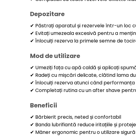
Depozitare
✔ Păstrați aparatul și rezervele într-un loc c
✔ Evitați umezeala excesivă pentru a mențin
✔ Înlocuiți rezerva la primele semne de toci
Mod de utilizare
✔ Umeziți fața cu apă caldă și aplicați spumă
✔ Radeți cu mișcări delicate, clătind lama d
✔ Înlocuiți rezerva atunci când performanța
✔ Completați rutina cu un after shave pentr
Beneficii
✔ Bărbierit precis, neted și confortabil
✔ Banda lubrifiantă reduce iritațiile și protej
✔ Mâner ergonomic pentru o utilizare sigur