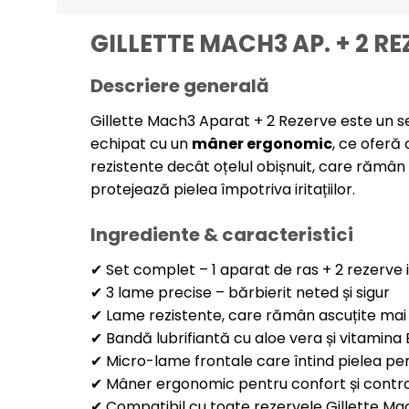
GILLETTE MACH3 AP. + 2 RE
Descriere generală
Gillette Mach3 Aparat + 2 Rezerve este un set
echipat cu un
mâner ergonomic
, ce oferă
rezistente decât oțelul obișnuit, care rămân
protejează pielea împotriva iritațiilor.
Ingrediente & caracteristici
✔ Set complet – 1 aparat de ras + 2 rezerve 
✔ 3 lame precise – bărbierit neted și sigur
✔ Lame rezistente, care rămân ascuțite mai
✔ Bandă lubrifiantă cu aloe vera și vitamina 
✔ Micro-lame frontale care întind pielea pe
✔ Mâner ergonomic pentru confort și contr
✔ Compatibil cu toate rezervele Gillette Ma