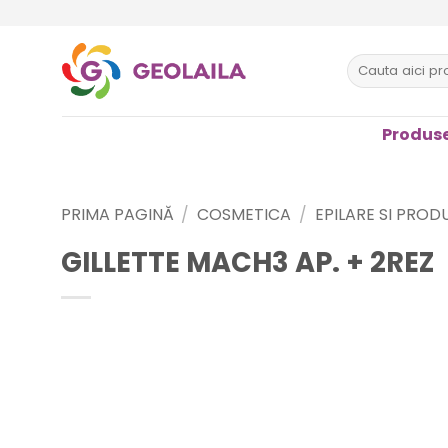
Sari
la
conținut
Caută
după:
Produse
PRIMA PAGINĂ
/
COSMETICA
/
EPILARE SI PROD
GILLETTE MACH3 AP. + 2REZ