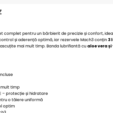
Z
 complet pentru un bărbierit de precizie și confort, ideal 
 control și aderență optimă, iar rezervele Mach3 conțin
3 
 ascuțite mai mult timp. Banda lubrifiantă cu
aloe vera și
incluse
 mult timp
E – protecție și hidratare
ntru o tăiere uniformă
ol optim
ch3