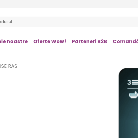
le noastre
Oferte Wow!
Parteneri B2B
Comandă
USE RAS