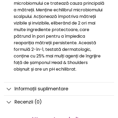
microbiomului ce tratează cauza principală
a mătreții. Menține echilibrul microbiomului
scalpului. Acționează împotriva mătreții
vizibile și invizibile, eliberând de 2 ori mai
multe ingrediente protectoare, care
pătrund în pori pentru a împiedica
reapariția mătreții persistente. Această
formulă 2-în-1, testată dermatologic,
conține cu 25% mai mulți agenți de îngrijire
față de șamponul Head & Shoulders
obișnuit și are un pH echilibrat.
Informații suplimentare
Recenzii (0)