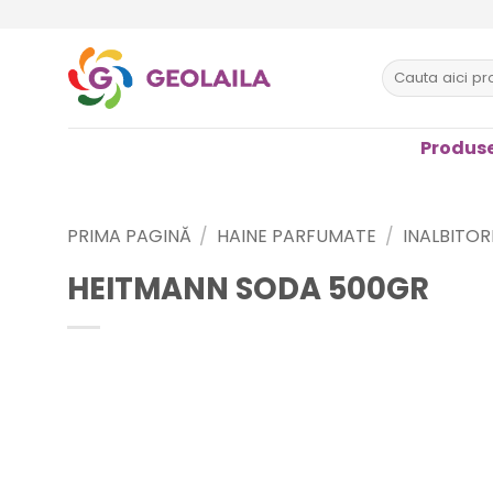
Sari
la
conținut
Caută
după:
Produse
PRIMA PAGINĂ
/
HAINE PARFUMATE
/
INALBITORI
HEITMANN SODA 500GR