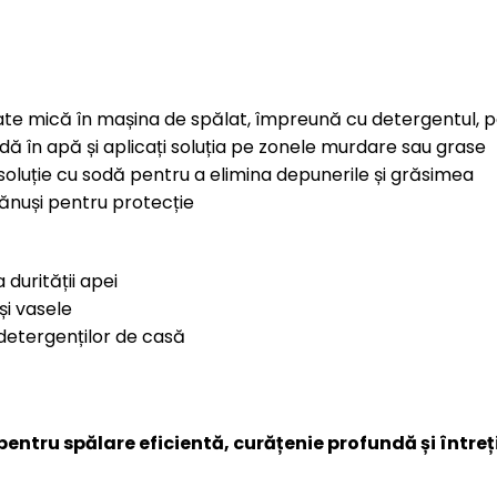
ate mică în mașina de spălat, împreună cu detergentul, p
dă în apă și aplicați soluția pe zonele murdare sau grase
 soluție cu sodă pentru a elimina depunerile și grăsimea
 mănuși pentru protecție
durității apei
și vasele
detergenților de casă
ntru spălare eficientă, curățenie profundă și întreț