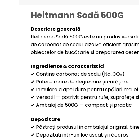
Heitmann Sodă 500G
Descriere generală
Heitmann Sodă 500G este un produs versatil ș
de carbonat de sodiu, dizolvă eficient grăsim
obiectelor de bucătărie și prepararea deterg
Ingrediente & caracteristici
✔ Conține carbonat de sodiu (Na₂CO₃)
✔ Putere mare de degresare și curățare
✔ Înmuiere a apei dure pentru spălări mai ef
✔ Versatil — potrivit pentru rufe, suprafețe ș
✔ Ambalaj de 500G — compact și practic
Depozitare
✔ Păstrați produsul în ambalajul original, bine
✔ Depozitați într-un loc uscat și răcoros