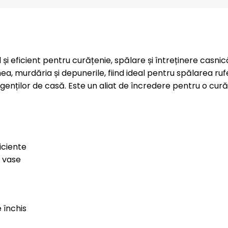
i eficient pentru curățenie, spălare și întreținere casnic
ea, murdăria și depunerile, fiind ideal pentru spălarea ruf
enților de casă. Este un aliat de încredere pentru o cură
iciente
i vase
 închis