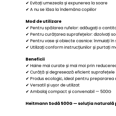
✔ Evitați umezeala și expunerea la soare
✔ A nu se lăsa la îndemâna copiilor
Mod de utilizare
✔ Pentru spălarea rufelor: adăugați o cantit
✔ Pentru curățarea suprafețelor: dizolvați so
✔ Pentru vase și obiecte casnice: înmuiați în
✔ Utilizați conform instrucțiunilor și purtați
Beneficii
✔ Haine mai curate și mai moi prin reducerea 
✔ Curăță și degresează eficient suprafețele 
✔ Produs ecologic, ideal pentru prepararea 
✔ Versatil și ușor de utilizat
✔ Ambalaj compact și convenabil — 500G
Heitmann Sodă 500G — soluția naturală pe