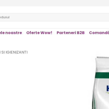
le noastre
Oferte Wow!
Parteneri B2B
Comandă
 SI IGIENIZANTI