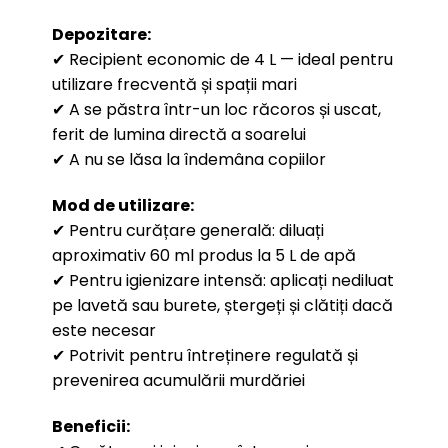
Depozitare:
✔ Recipient economic de 4 L — ideal pentru
utilizare frecventă și spații mari
✔ A se păstra într-un loc răcoros și uscat,
ferit de lumina directă a soarelui
✔ A nu se lăsa la îndemâna copiilor
Mod de utilizare:
✔ Pentru curățare generală: diluați
aproximativ 60 ml produs la 5 L de apă
✔ Pentru igienizare intensă: aplicați nediluat
pe lavetă sau burete, ștergeți și clătiți dacă
este necesar
✔ Potrivit pentru întreținere regulată și
prevenirea acumulării murdăriei
Beneficii: