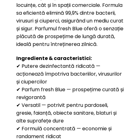
locuințe, cât și în spații comerciale. Formula
sa eficientă elimină 99,9% dintre bacterii,
virusuri și ciuperci, asigurând un mediu curat
și sigur. Parfumul fresh Blue oferă o senzație
plăcută de prospețime de lungă durată,
ideală pentru întreținerea zilnică.
Ingrediente & caracteristici:
✔ Putere dezinfectantă ridicată —
acționează împotriva bacteriilor, virusurilor
și ciupercilor
✔ Parfum fresh Blue — prospețime curată și
revigorantă
✔ Versatil — potrivit pentru pardoseli,
gresie, faianță, obiecte sanitare, blaturi și
alte suprafețe dure
✔ Formulă concentrată — economie și
randament ridicat