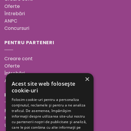
Oferte
Întrebări
ANPC
Concursuri
PENTRU PARTENERI
Creare cont
Oferte
Întrebări
×
ANPC
Acest site web folosește
cookie-uri
INFORMAȚII
Folosim cookie-uri pentru a personaliza
conținutul, reclamele și pentru a ne analiza
Povestea noastră
traficul. De asemenea, împărtășim
informații despre utilizarea site-ului nostru
Minutul de inspirație
cu partenerii noștri de publicitate și analiză,
Unde ne găsești
care le pot combina cu alte informații pe