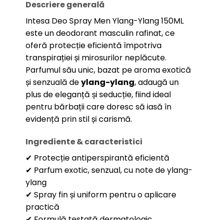
Descriere generală
Intesa Deo Spray Men Ylang-Ylang 150ML
este un deodorant masculin rafinat, ce
oferă protecție eficientă împotriva
transpirației și mirosurilor neplăcute.
Parfumul său unic, bazat pe aroma exotică
și senzuală de
ylang-ylang
, adaugă un
plus de eleganță și seducție, fiind ideal
pentru bărbații care doresc să iasă în
evidență prin stil și carismă.
Ingrediente & caracteristici
✔ Protecție antiperspirantă eficientă
✔ Parfum exotic, senzual, cu note de ylang-
ylang
✔ Spray fin și uniform pentru o aplicare
practică
✔ Formulă testată dermatologic,