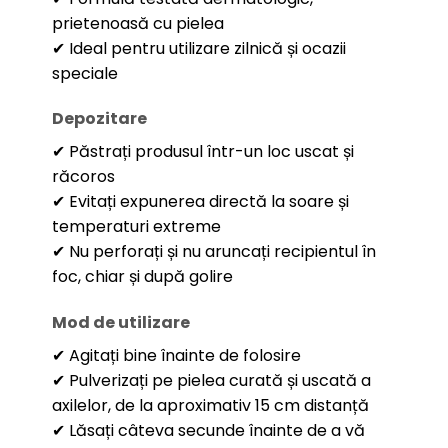
prietenoasă cu pielea
✔ Ideal pentru utilizare zilnică și ocazii
speciale
Depozitare
✔ Păstrați produsul într-un loc uscat și
răcoros
✔ Evitați expunerea directă la soare și
temperaturi extreme
✔ Nu perforați și nu aruncați recipientul în
foc, chiar și după golire
Mod de utilizare
✔ Agitați bine înainte de folosire
✔ Pulverizați pe pielea curată și uscată a
axilelor, de la aproximativ 15 cm distanță
✔ Lăsați câteva secunde înainte de a vă