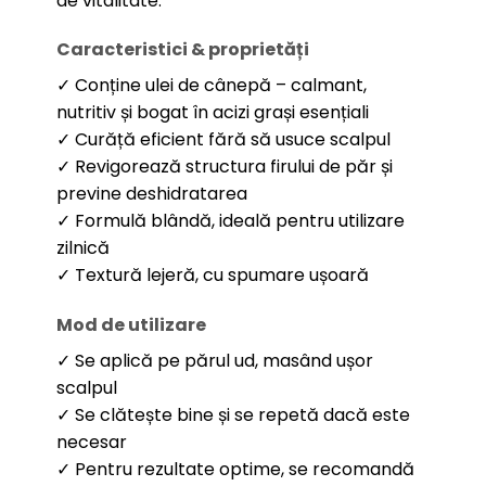
de vitalitate.
Caracteristici & proprietăți
✓ Conține ulei de cânepă – calmant,
nutritiv și bogat în acizi grași esențiali
✓ Curăță eficient fără să usuce scalpul
✓ Revigorează structura firului de păr și
previne deshidratarea
✓ Formulă blândă, ideală pentru utilizare
zilnică
✓ Textură lejeră, cu spumare ușoară
Mod de utilizare
✓ Se aplică pe părul ud, masând ușor
scalpul
✓ Se clătește bine și se repetă dacă este
necesar
✓ Pentru rezultate optime, se recomandă