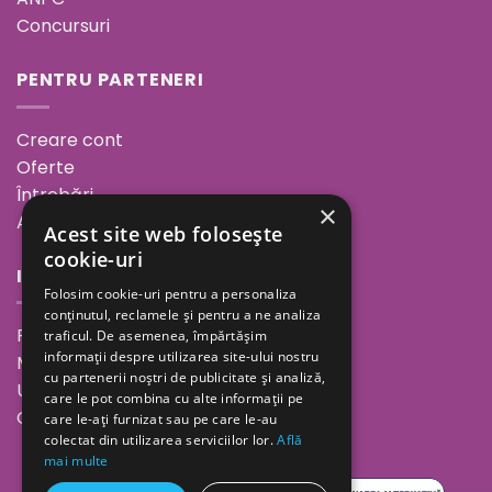
Concursuri
PENTRU PARTENERI
Creare cont
Oferte
Întrebări
×
ANPC
Acest site web folosește
cookie-uri
INFORMAȚII
Folosim cookie-uri pentru a personaliza
conținutul, reclamele și pentru a ne analiza
Povestea noastră
traficul. De asemenea, împărtășim
informații despre utilizarea site-ului nostru
Minutul de inspirație
cu partenerii noștri de publicitate și analiză,
Unde ne găsești
care le pot combina cu alte informații pe
Cariere
care le-ați furnizat sau pe care le-au
colectat din utilizarea serviciilor lor.
Află
mai multe