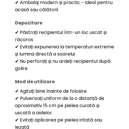
✔ Ambalaj modern și practic – ideal pentru
acasă sau călătorii
Depozitare
✔ Păstrați recipientul într-un loc uscat și
răcoros
✔ Evitați expunerea la temperaturi extreme
și lumina directă a soarelui
✔ Nu perforați și nu ardeți recipientul după
golire
Mod de utilizare
✔ Agitați bine înainte de folosire
✔ Pulverizați uniform de la o distanță de
aproximativ 15 cm pe pielea curată și
uscată a axilelor
✔ Evitați aplicarea pe pielea iritată sau
lezată