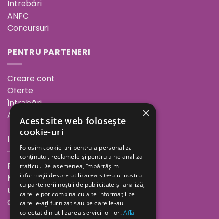
Întrebări
ANPC
Concursuri
PENTRU PARTENERI
Creare cont
Oferte
Întrebări
×
ANPC
Acest site web folosește
cookie-uri
INFORMAȚII
Folosim cookie-uri pentru a personaliza
conținutul, reclamele și pentru a ne analiza
Povestea noastră
traficul. De asemenea, împărtășim
informații despre utilizarea site-ului nostru
Minutul de inspirație
cu partenerii noștri de publicitate și analiză,
Unde ne găsești
care le pot combina cu alte informații pe
Cariere
care le-ați furnizat sau pe care le-au
colectat din utilizarea serviciilor lor.
Află