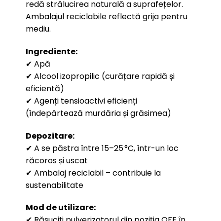
redă strălucirea naturală a suprafețelor.
Ambalajul reciclabile reflectă grija pentru
mediu.
Ingrediente:
✔ Apă
✔ Alcool izopropilic (curățare rapidă și
eficientă)
✔ Agenți tensioactivi eficienți
(îndepărtează murdăria și grăsimea)
Depozitare:
✔ A se păstra între 15–25 °C, într-un loc
răcoros și uscat
✔ Ambalaj reciclabil – contribuie la
sustenabilitate
Mod de utilizare:
✔ Răsuciți pulverizatorul din poziția OFF în