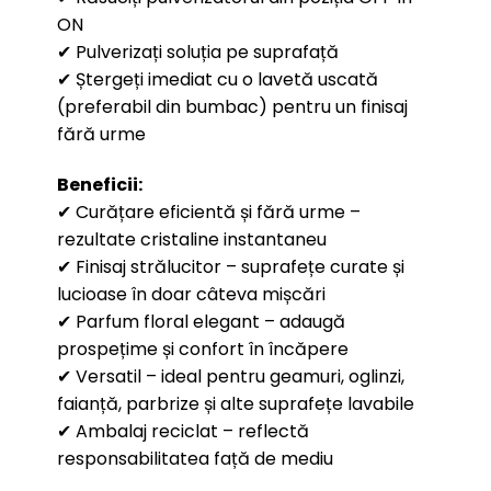
ON
✔ Pulverizați soluția pe suprafață
✔ Ștergeți imediat cu o lavetă uscată
(preferabil din bumbac) pentru un finisaj
fără urme
Beneficii:
✔ Curățare eficientă și fără urme –
rezultate cristaline instantaneu
✔ Finisaj strălucitor – suprafețe curate și
lucioase în doar câteva mișcări
✔ Parfum floral elegant – adaugă
prospețime și confort în încăpere
✔ Versatil – ideal pentru geamuri, oglinzi,
faianță, parbrize și alte suprafețe lavabile
✔ Ambalaj reciclat – reflectă
responsabilitatea față de mediu