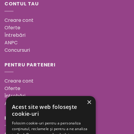
CONTUL TAU
Creare cont
Oferte
Întrebări
ANPC
Concursuri
PENTRU PARTENERI
Creare cont
Oferte
Întrebări
×
ANPC
Acest site web folosește
cookie-uri
INFORMAȚII
Folosim cookie-uri pentru a personaliza
conținutul, reclamele și pentru a ne analiza