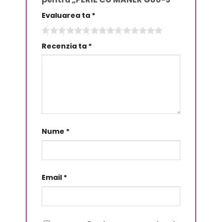
Evaluarea ta
*
Recenzia ta
*
Nume
*
Email
*