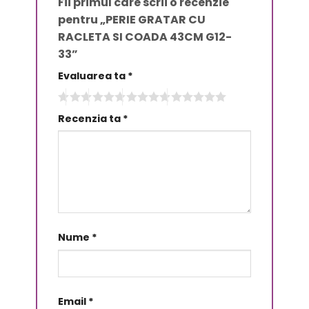
Fii primul care scrii o recenzie
pentru „PERIE GRATAR CU
RACLETA SI COADA 43CM G12-
33”
Evaluarea ta
*
Recenzia ta
*
Nume
*
Email
*