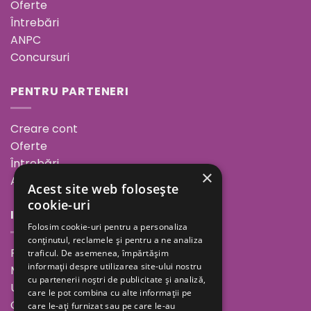
Oferte
Întrebări
ANPC
Concursuri
PENTRU PARTENERI
Creare cont
Oferte
Întrebări
×
ANPC
Acest site web folosește
cookie-uri
INFORMAȚII
Folosim cookie-uri pentru a personaliza
conținutul, reclamele și pentru a ne analiza
Povestea noastră
traficul. De asemenea, împărtășim
informații despre utilizarea site-ului nostru
Minutul de inspirație
cu partenerii noștri de publicitate și analiză,
Unde ne găsești
care le pot combina cu alte informații pe
Cariere
care le-ați furnizat sau pe care le-au