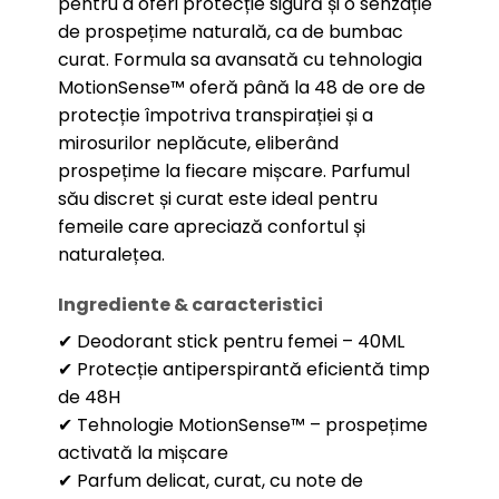
pentru a oferi protecție sigură și o senzație
de prospețime naturală, ca de bumbac
curat. Formula sa avansată cu tehnologia
MotionSense™ oferă până la 48 de ore de
protecție împotriva transpirației și a
mirosurilor neplăcute, eliberând
prospețime la fiecare mișcare. Parfumul
său discret și curat este ideal pentru
femeile care apreciază confortul și
naturalețea.
Ingrediente & caracteristici
✔ Deodorant stick pentru femei – 40ML
✔ Protecție antiperspirantă eficientă timp
de 48H
✔ Tehnologie MotionSense™ – prospețime
activată la mișcare
✔ Parfum delicat, curat, cu note de