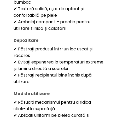
bumbac
✔ Textură solidă, ușor de aplicat și
confortabilă pe piele
✔ Ambalaj compact – practic pentru
utilizare zilnică și călătorii
Depozitare
✔ Păstrați produsul într-un loc uscat și
răcoros
✔ Evitați expunerea la temperaturi extreme
și lumina directă a soarelui
✔ Păstrați recipientul bine închis după
utilizare
Mod de utilizare
✔ Răsuciți mecanismul pentru a ridica
stick-ul la suprafață
✔ Aplicați uniform pe pielea curată și