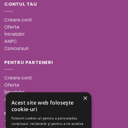
CONTUL TAU
Creare cont
Oferte
Întrebări
ANPC
Concursuri
PENTRU PARTENERI
Creare cont
Oferte
Întrebări
×
ANPC
Acest site web folosește
cookie-uri
INFORMAȚII
Folosim cookie-uri pentru a personaliza
conținutul, reclamele și pentru a ne analiza