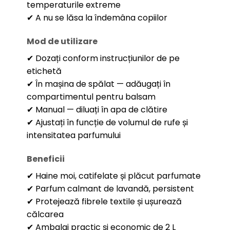
temperaturile extreme
✔ A nu se lăsa la îndemâna copiilor
Mod de utilizare
✔ Dozați conform instrucțiunilor de pe
etichetă
✔ În mașina de spălat — adăugați în
compartimentul pentru balsam
✔ Manual — diluați în apa de clătire
✔ Ajustați în funcție de volumul de rufe și
intensitatea parfumului
Beneficii
✔ Haine moi, catifelate și plăcut parfumate
✔ Parfum calmant de lavandă, persistent
✔ Protejează fibrele textile și ușurează
călcarea
✔ Ambalaj practic și economic de 2 L